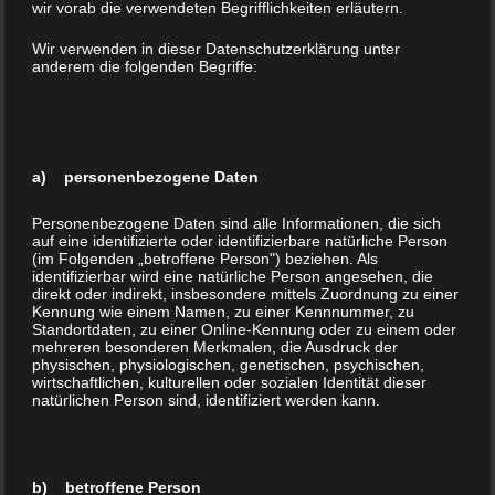
wir vorab die verwendeten Begrifflichkeiten erläutern.
Wir verwenden in dieser Datenschutzerklärung unter
anderem die folgenden Begriffe:
Foto: Stefan Nowak
Solche hinderliche Glaubenssätze können z. B.
a) personenbezogene Daten
sein:
Personenbezogene Daten sind alle Informationen, die sich
Ich darf nicht schwach sein.
auf eine identifizierte oder identifizierbare natürliche Person
(im Folgenden „betroffene Person") beziehen. Als
Ich bin nicht liebenswert, ich verdiene keine Liebe.
identifizierbar wird eine natürliche Person angesehen, die
Ich kann das nicht.
direkt oder indirekt, insbesondere mittels Zuordnung zu einer
Kennung wie einem Namen, zu einer Kennnummer, zu
Ich darf nicht für mich sorgen – erst sind die
Standortdaten, zu einer Online-Kennung oder zu einem oder
anderen dran.
mehreren besonderen Merkmalen, die Ausdruck der
physischen, physiologischen, genetischen, psychischen,
Ich habe nichts Gutes verdient.
wirtschaftlichen, kulturellen oder sozialen Identität dieser
Ich gehöre nicht dazu.
natürlichen Person sind, identifiziert werden kann.
Ich bin eine Belastung für andere.
Ich darf keine Wut empfinden.
b) betroffene Person