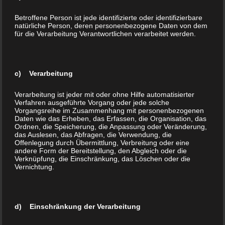
Wie erkenne ich ein Glaubenssatz?
Betroffene Person ist jede identifizierte oder identifizierbare
natürliche Person, deren personenbezogene Daten von dem
Glaubenssätze und innere Überzeugungen können
für die Verarbeitung Verantwortlichen verarbeitet werden.
sich auf vielfältige Arten äußern – oft als innere
Stimmen, die uns verschiedene Dinge erzählen, wie z.
B.:
c) Verarbeitung
die Stimme, die sagt, dass Sie nicht hart genug
Verarbeitung ist jeder mit oder ohne Hilfe automatisierter
Verfahren ausgeführte Vorgang oder jede solche
gearbeitet haben und die nicht zulässt, dass Sie
Vorgangsreihe im Zusammenhang mit personenbezogenen
sich entspannen
Daten wie das Erheben, das Erfassen, die Organisation, das
Ordnen, die Speicherung, die Anpassung oder Veränderung,
die starke Wut die Sie spüren, wenn Sie jemand
das Auslesen, das Abfragen, die Verwendung, die
kritisiert
Offenlegung durch Übermittlung, Verbreitung oder eine
andere Form der Bereitstellung, den Abgleich oder die
die Stimme, die Ihr Aussehen oder Ihre Leistungen
Verknüpfung, die Einschränkung, das Löschen oder die
kritisiert oder an Ihren Entscheidungen zweifelt
Vernichtung.
die Einsamkeit und Gefühl des Verlassenseins,
sobald Sie nicht von Aktivitäten abgelenkt oder von
Anderen umgeben sind
d) Einschränkung der Verarbeitung
das Gefühl, von allem überfordert zu sein, wenn
schon die kleinste Aufgabe ein Gefühl der