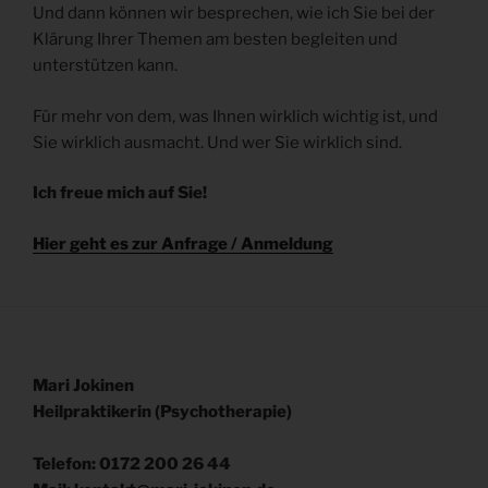
mehr einer spezifischen betroffenen Person zugeordnet
Und dann können wir besprechen, wie ich Sie bei der
werden können, sofern diese zusätzlichen Informationen
Klärung Ihrer Themen am besten begleiten und
gesondert aufbewahrt werden und technischen und
organisatorischen Maßnahmen unterliegen, die
unterstützen kann.
gewährleisten, dass die personenbezogenen Daten nicht
einer identifizierten oder identifizierbaren natürlichen Person
zugewiesen werden.
Für mehr von dem, was Ihnen wirklich wichtig ist, und
Sie wirklich ausmacht. Und wer Sie wirklich sind.
Ich freue mich auf Sie!
g) Verantwortlicher oder für die Verarbeitung
Verantwortlicher
Hier geht es zur Anfrage / Anmeldung
Verantwortlicher oder für die Verarbeitung Verantwortlicher ist
die natürliche oder juristische Person, Behörde, Einrichtung
oder andere Stelle, die allein oder gemeinsam mit anderen
über die Zwecke und Mittel der Verarbeitung von
personenbezogenen Daten entscheidet. Sind die Zwecke
und Mittel dieser Verarbeitung durch das Unionsrecht oder
das Recht der Mitgliedstaaten vorgegeben, so kann der
Verantwortliche beziehungsweise können die bestimmten
Mari Jokinen
Kriterien seiner Benennung nach dem Unionsrecht oder dem
Heilpraktikerin (Psychotherapie)
Recht der Mitgliedstaaten vorgesehen werden.
Telefon: 0172 200 26 44