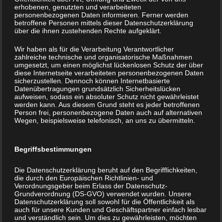
erhobenen, genutzten und verarbeiteten
personenbezogenen Daten informieren. Ferner werden
Als Erwachsene können wir
betroffene Personen mittels dieser Datenschutzerklärung
über die ihnen zustehenden Rechte aufgeklärt.
übernommene Glaubenssätze überprüfen
Wir haben als für die Verarbeitung Verantwortlicher
und wir können sie bei Bedarf durch „bessere“,
zahlreiche technische und organisatorische Maßnahmen
hilfreichere ersetzen. Es ist uns möglich, unsere
umgesetzt, um einen möglichst lückenlosen Schutz der über
diese Internetseite verarbeiteten personenbezogenen Daten
eigene Stimme zu finden und darauf zu hören.
sicherzustellen. Dennoch können Internetbasierte
Datenübertragungen grundsätzlich Sicherheitslücken
aufweisen, sodass ein absoluter Schutz nicht gewährleistet
Unsere eigene Orientierung zu finden und uns von
werden kann. Aus diesem Grund steht es jeder betroffenen
Vorstellungen zu lösen, die nicht unsere eigenen
Person frei, personenbezogene Daten auch auf alternativen
Wegen, beispielsweise telefonisch, an uns zu übermitteln.
sind. Herauszufinden, was uns wichtig ist. Und –
was uns wirklich ausmacht.
Begriffsbestimmungen
Die Datenschutzerklärung beruht auf den Begrifflichkeiten,
die durch den Europäischen Richtlinien- und
Verordnungsgeber beim Erlass der Datenschutz-
Grundverordnung (DS-GVO) verwendet wurden. Unsere
Datenschutzerklärung soll sowohl für die Öffentlichkeit als
auch für unsere Kunden und Geschäftspartner einfach lesbar
und verständlich sein. Um dies zu gewährleisten, möchten