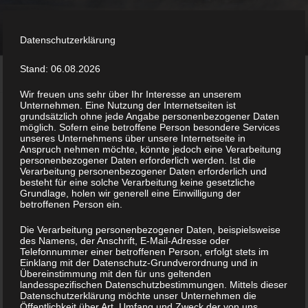
Zum
MARI JOKINEN
Inhalt
Psychotherapie I Coaching I Mediation
springen
Datenschutzerklärung
Stand: 06.08.2026
Menü
Wir freuen uns sehr über Ihr Interesse an unserem
Unternehmen. Eine Nutzung der Internetseiten ist
grundsätzlich ohne jede Angabe personenbezogener Daten
möglich. Sofern eine betroffene Person besondere Services
Das, was wir über uns selbst und die Welt glauben,
unseres Unternehmens über unsere Internetseite in
Anspruch nehmen möchte, könnte jedoch eine Verarbeitung
beeinflusst unser Leben
personenbezogener Daten erforderlich werden. Ist die
Verarbeitung personenbezogener Daten erforderlich und
jeden Tag. Die meisten von uns haben ein oder
besteht für eine solche Verarbeitung keine gesetzliche
mehrere Glaubenssätze, die uns schon sehr früh
Grundlage, holen wir generell eine Einwilligung der
betroffenen Person ein.
geprägt haben – und uns noch als Erwachsene „das
Leben schwer machen“. Aber wie kamen wir denn
Die Verarbeitung personenbezogener Daten, beispielsweise
des Namens, der Anschrift, E-Mail-Adresse oder
dazu, etwas ganz Bestimmtes über uns selbst zu
Telefonnummer einer betroffenen Person, erfolgt stets im
glauben? Wer sagt denn, dass wir „das nicht können“?
Einklang mit der Datenschutz-Grundverordnung und in
Übereinstimmung mit den für uns geltenden
Ist das wirklich unsere eigene Stimme? Oder vielleicht
landesspezifischen Datenschutzbestimmungen. Mittels dieser
die von Mutter, Vater, Lehrer?
Datenschutzerklärung möchte unser Unternehmen die
Öffentlichkeit über Art, Umfang und Zweck der von uns